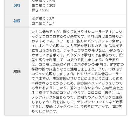
タテ振り：229
DPS
ヨコ振り：309
轢き：525
タテ振り：2.7
射程
ヨコ振り：1.7
火力は低めですが、軽くて動きやすいローラーです。コジ
ャケはコロコロするのが基本です。それ以外はヨコ振りが
おすすめです。タワーもヨコ振りのバシャバシャで倒せま
す。オオモノ処理は、火力不足を感じるので、納品重視で
立ち回るのもあり。テッキュウやコウモリなど、HPが高い
オオモノは苦手です。バクダンは平地では苦手なので、段
差や高台を利用してヨコ振りで倒しましょう。タテ振り
は、コウモリの雨弾や遠くのバクダンのHP削り、前方向の
移動の際の床塗りなどに活用しましょう。グリルでは必ず
解説
コジャケ処理をしましょう。ヒカリバエでは低速ローラー
できますが、攻撃範囲が狭いことによるとりこぼしと後ろ
へ押されることが多いため、前方向へスティックをいつで
も倒せるようにしたり、落とされないように方向転換を上
手く操作するのにコツがいります。コロコロ（轢き）は、
ノックバックが生じるので、満潮でのノックバックに注意
しましょう！海を背にして、テッパンやコウモリなど攻撃
すると、反動（ノックバック）で後ろに下がって、海に落
ちてしまいます。