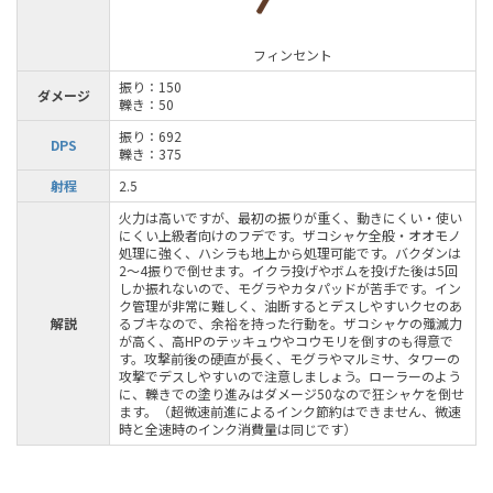
フィンセント
振り：150
ダメージ
轢き：50
振り：692
DPS
轢き：375
射程
2.5
火力は高いですが、最初の振りが重く、動きにくい・使い
にくい上級者向けのフデです。ザコシャケ全般・オオモノ
処理に強く、ハシラも地上から処理可能です。バクダンは
2～4振りで倒せます。イクラ投げやボムを投げた後は5回
しか振れないので、モグラやカタパッドが苦手です。イン
ク管理が非常に難しく、油断するとデスしやすいクセのあ
解説
るブキなので、余裕を持った行動を。ザコシャケの殲滅力
が高く、高HPのテッキュウやコウモリを倒すのも得意で
す。攻撃前後の硬直が長く、モグラやマルミサ、タワーの
攻撃でデスしやすいので注意しましょう。ローラーのよう
に、轢きでの塗り進みはダメージ50なので狂シャケを倒せ
ます。（超微速前進によるインク節約はできません、微速
時と全速時のインク消費量は同じです）