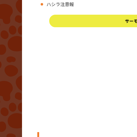
ハシラ注意報
サー