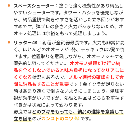
スペースシューター
：塗りも強く機動性があり納品し
やすいシューターです。タワー・ハシラを優先しなが
ら、納品重視で動きやすさを活かした立ち回りがおす
すめです。弾ブレの多さと火力があまりないため、オ
オモノ処理には余裕をもって処理しましょう。
リッター4K
：射程が全武器最長です。火力も非常に高
く、ほとんどのオオモノが1発、テッキュウは2発で倒
せます。位置取りを意識しながら、オオモノシャケを
優先的に狙ってください。
オオモノ処理だけ行い納
品を全くしないでいると味方負担になってクリアしに
くくなる
状況もあるので、
ノルマ進捗の確認をして合
間に納品もすることが重要
です！金イクラが足りない
時はあまり遠くで倒さないようにしましょう。処理重
視が効率がいいですが、処理と納品はどちらを重視す
べきかは状況によって変わります。
野良では
どのブキをもっても、納品の進捗を意識して
立ち回る
のが
カンストのコツ
です。​​