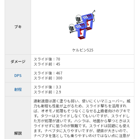
ブキ
ケルビン525
スライド後：70
ダメージ
スライド前：45
スライド後：467
DPS
スライド前：300
スライド後：3.3
射程
スライド前：2.9
連射速度は遅く塗りも弱い、使いにくいマニューバー。威
力も射程も性能が上がるため、スライド撃ちを活用すれ
ば、オオモノ処理もそつなくこなせる上級者向けのブキで
す。タワーはスライドしなくてもいいですが、スライドし
た方が処理が速いです。ハシラは、地面から撃つときはス
ライドせずに狙うのが無難です。スライドは回避にも使え
ます。ナベブタに入りやすいですが、硬直が大きいので、
解説
ナベブタを落としても乗りやすいわけではない点に注意が