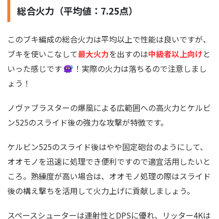
総合火力（平均値：7.25点）
このブキ編成の総合火力は平均以上で性能は良いですが、
ブキを使いこなして
最大火力
を出すのは
中級者以上向け
と
いった感じです
！実際の火力は落ちるので注意しまし
ょう！
ノヴァブラスターの爆風による広範囲への高火力とケルビ
ン525のスライド後の強力な攻撃が特徴です。
ケルビン525のスライド後はやや固定砲台のようにして、
オオモノを迅速に処理でき便利ですので適宜活用したいと
ころ。熟練度が高い場合は、オオモノ処理の際はスライド
後の構え撃ちを活用して火力上げに貢献しましょう。
スペースシューターは連射性とDPSに優れ、リッター4Kは