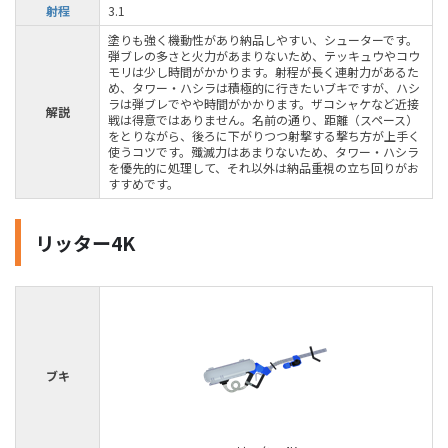
射程
3.1
塗りも強く機動性があり納品しやすい、シューターです。
弾ブレの多さと火力があまりないため、テッキュウやコウ
モリは少し時間がかかります。射程が長く連射力があるた
め、タワー・ハシラは積極的に行きたいブキですが、ハシ
ラは弾ブレでやや時間がかかります。ザコシャケなど近接
解説
戦は得意ではありません。名前の通り、距離（スペース）
をとりながら、後ろに下がりつつ射撃する撃ち方が上手く
使うコツです。殲滅力はあまりないため、タワー・ハシラ
を優先的に処理して、それ以外は納品重視の立ち回りがお
すすめです。
リッター4K
ブキ