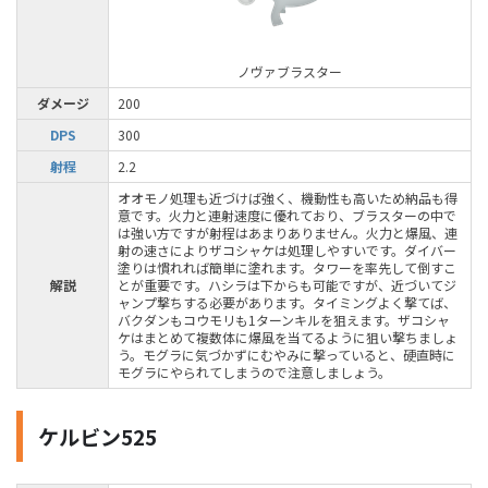
ノヴァブラスター
ダメージ
200
DPS
300
射程
2.2
オオモノ処理も近づけば強く、機動性も高いため納品も得
意です。火力と連射速度に優れており、ブラスターの中で
は強い方ですが射程はあまりありません。火力と爆風、連
射の速さによりザコシャケは処理しやすいです。ダイバー
塗りは慣れれば簡単に塗れます。タワーを率先して倒すこ
解説
とが重要です。ハシラは下からも可能ですが、近づいてジ
ャンプ撃ちする必要があります。タイミングよく撃てば、
バクダンもコウモリも1ターンキルを狙えます。ザコシャ
ケはまとめて複数体に爆風を当てるように狙い撃ちましょ
う。モグラに気づかずにむやみに撃っていると、硬直時に
モグラにやられてしまうので注意しましょう。
ケルビン525