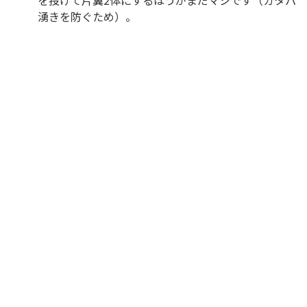
を投げて片翼2体にするほうがまだマシです（カタパ
湧きを防ぐため）。