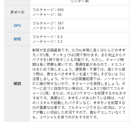
リッター4K
フルチャージ：600
ダメージ
ノーチャージ：50
フルチャージ：367
DPS
ノーチャージ：214
フルチャージ：6.2
射程
ノーチャージ：2.3
射程が全武器最長です。火力も非常に高くほとんどのオオ
モノが1発、テッキュウは2発で倒せます。また地上からナ
ベブタを1発で倒すことも可能です。ただし、チャージ時
間は長く燃費も悪いです。貫通性能があるので、ドスコイ
はまとめて倒しましょう。通常潮・干潮では、遠くから狙
う際は、寄せるべきオオモノを遠くで倒しすぎないように
注意しましょう。タワーは近距離処理では、ノーチャージ
解説
だと鍋が倒せないので、半チャージを使用しましょう。タ
ワーに近づく自信がない場合は、ボムを2つ投げてフルチ
ャージ1発、または、ボム3つでタワーを処理するのもおす
すめです。満潮など、オオモノがあふれている時は、ヘビ
のリスキルや起動したバクダンなど、オオモノを処理する
のが重要な仕事です。フルチャージできない状況は、クリ
アが難しい切迫した状況ですので、誰もデスしていなくて
も、スペシャルを使うのがおすすめです。