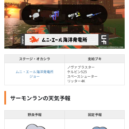
ステージ・オカシラ
支給ブキ
ノヴァブラスター
ムニ・エール海洋発電所
ケルビン525
ジョー
スペースシューター
リッター4K
サーモンランの天気予報
野良予報
固定予報