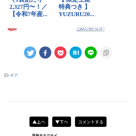
-
ギア
▲上へ
▼下へ
コメントする
葛飾あホクサイ