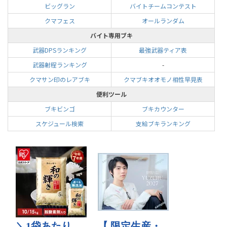
ビッグラン
バイトチームコンテスト
クマフェス
オールランダム
バイト専用ブキ
武器DPSランキング
最強武器ティア表
武器射程ランキング
-
クマサン印のレアブキ
クマブキオオモノ相性早見表
便利ツール
ブキビンゴ
ブキカウンター
スケジュール検索
支給ブキランキング