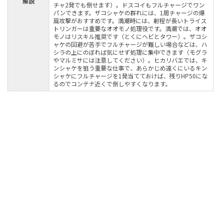
解説
チャ2発でも倒せます）。ドスコイもフルチャージでワン
パンできます。ザコシャケの群れには、1周チャージの爆
風攻撃がおすすめです。満潮時には、射程が長いトライス
トリンガーは重要なオオモノ処理役です。満潮では、オオ
モノはリスキル推奨です（とくにヘビとタワー）。ザコシ
ャケの回避が苦手でフルチャージが難しい場合などは、ハ
シラの上にのぼれば気にせず処理に集中できます（モグラ
やマルミサには注意してください）。ヒカリバエでは、キ
ンシャケを狙う重要な仕事で、あらかじめ遠くにいるキン
シャケにフルチャージを1発当てておけば、残りHP50にな
るのでコンテナ近くで倒しやすくなります。