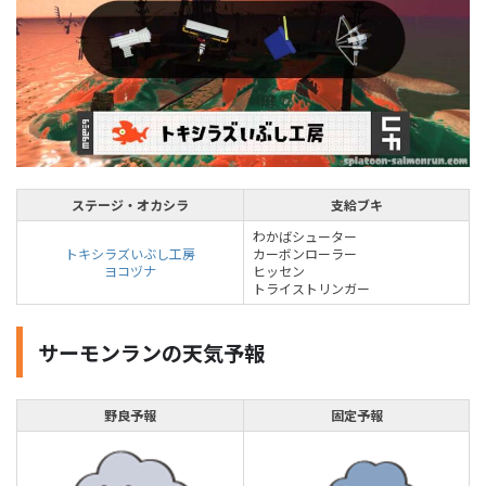
ステージ・オカシラ
支給ブキ
わかばシューター
トキシラズいぶし工房
カーボンローラー
ヨコヅナ
ヒッセン
トライストリンガー
サーモンランの天気予報
野良予報
固定予報