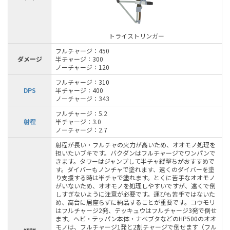
トライストリンガー
フルチャージ：450
ダメージ
半チャージ：300
ノーチャージ：120
フルチャージ：310
DPS
半チャージ：400
ノーチャージ：343
フルチャージ：5.2
射程
半チャージ：3.0
ノーチャージ：2.7
射程が長い・フルチャの火力が高いため、オオモノ処理を
担いたいブキです。バクダンはフルチャージでワンパンで
きます。タワーはジャンプして半チャ縦撃ちがおすすめで
す。ダイバーもノンチャで塗れます、遠くのダイバーを塗
り支援する時は半チャで塗れます。とくに苦手なオオモノ
がいないため、オオモノを処理しやすいですが、遠くで倒
しすぎないように注意が必要です。運びも苦手ではないた
め、高台に居座らずに納品することが重要です。コウモリ
はフルチャージ2発、テッキュウはフルチャージ3発で倒せ
ます。ヘビ・テッパン本体・ナベブタなどのHP500のオオ
モノは、フルチャージ1発と2割チャージで倒せます（フル