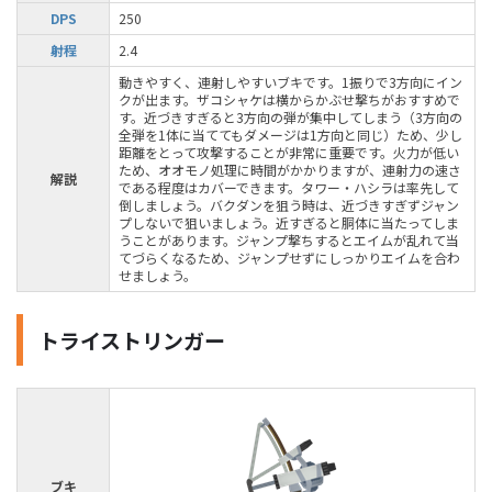
DPS
250
射程
2.4
動きやすく、連射しやすいブキです。1振りで3方向にイン
クが出ます。ザコシャケは横からかぶせ撃ちがおすすめで
す。近づきすぎると3方向の弾が集中してしまう（3方向の
全弾を1体に当ててもダメージは1方向と同じ）ため、少し
距離をとって攻撃することが非常に重要です。火力が低い
ため、オオモノ処理に時間がかかりますが、連射力の速さ
解説
である程度はカバーできます。タワー・ハシラは率先して
倒しましょう。バクダンを狙う時は、近づきすぎずジャン
プしないで狙いましょう。近すぎると胴体に当たってしま
うことがあります。ジャンプ撃ちするとエイムが乱れて当
てづらくなるため、ジャンプせずにしっかりエイムを合わ
せましょう。
トライストリンガー
ブキ