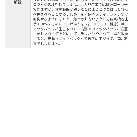
解説
コジャケ処理をしましょう。ヒカリバエでは低速ローラー
できますが、攻撃範囲が狭いことによるとりこぼしと後ろ
へ押されることが多いため、前方向へスティックをいつで
も倒せるようにしたり、落とされないように方向転換を上
手く操作するのにコツがいります。コロコロ（轢き）は、
ノックバックが生じるので、満潮でのノックバックに注意
しましょう！海を背にして、テッパンやコウモリなど攻撃
すると、反動（ノックバック）で後ろに下がって、海に落
ちてしまいます。