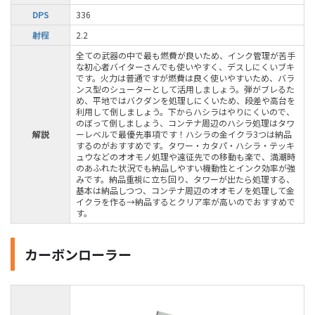
DPS
336
射程
2.2
全ての武器の中で最も燃費が良いため、インク管理が苦手
な初心者バイターさんでも使いやすく、デスしにくいブキ
です。火力は普通ですが燃費は良く使いやすいため、バラ
ンス型のシューターとして活用しましょう。弾がブレるた
め、平地ではバクダンを処理しにくいため、段差や高台を
利用して倒しましょう。下からハシラはやりにくいので、
のぼって倒しましょう、コンテナ周辺のハシラ処理はタワ
解説
ーレベルで最優先事項です！ハシラの金イクラ3つは納品
するのがおすすめです。タワー・カタパ・ハシラ・テッキ
ュウなどのオオモノ処理や遠征先での移動も楽で、満潮時
のあふれた状況でも納品しやすい機動性とインク効率が強
みです。納品重視に立ち回り、タワーが出たら処理する、
基本は納品しつつ、コンテナ周辺のオオモノを処理して金
イクラを作る→納品するとクリア率が高いのでおすすめで
す。
カーボンローラー