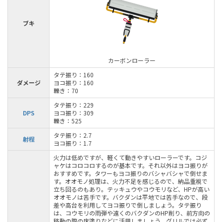
ブキ
カーボンローラー
タテ振り：160
ダメージ
ヨコ振り：160
轢き：70
タテ振り：229
DPS
ヨコ振り：309
轢き：525
タテ振り：2.7
射程
ヨコ振り：1.7
火力は低めですが、軽くて動きやすいローラーです。コジ
ャケはコロコロするのが基本です。それ以外はヨコ振りが
おすすめです。タワーもヨコ振りのバシャバシャで倒せま
す。オオモノ処理は、火力不足を感じるので、納品重視で
立ち回るのもあり。テッキュウやコウモリなど、HPが高い
オオモノは苦手です。バクダンは平地では苦手なので、段
差や高台を利用してヨコ振りで倒しましょう。タテ振り
は、コウモリの雨弾や遠くのバクダンのHP削り、前方向の
移動の際の床塗りなどに活用しましょう。グリルでは必ず