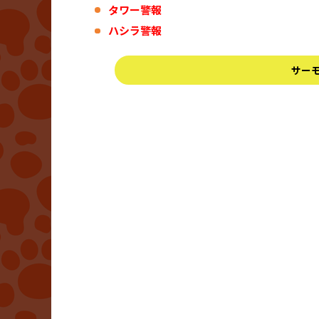
タワー警報
ハシラ警報
サー