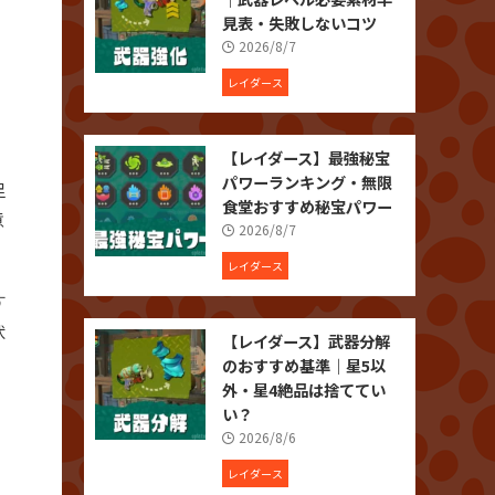
見表・失敗しないコツ
2026/8/7
レイダース
、
【レイダース】最強秘宝
パワーランキング・無限
足
食堂おすすめ秘宝パワー
意
2026/8/7
レイダース
す
状
【レイダース】武器分解
のおすすめ基準｜星5以
外・星4絶品は捨ててい
、
い？
2026/8/6
レイダース