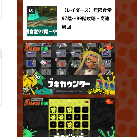
【レイダース】無限食堂
97階～99階攻略・高速
周回