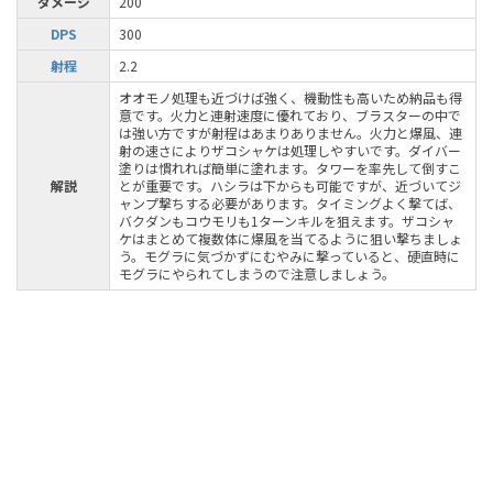
ダメージ
200
DPS
300
射程
2.2
オオモノ処理も近づけば強く、機動性も高いため納品も得
意です。火力と連射速度に優れており、ブラスターの中で
は強い方ですが射程はあまりありません。火力と爆風、連
射の速さによりザコシャケは処理しやすいです。ダイバー
塗りは慣れれば簡単に塗れます。タワーを率先して倒すこ
解説
とが重要です。ハシラは下からも可能ですが、近づいてジ
ャンプ撃ちする必要があります。タイミングよく撃てば、
バクダンもコウモリも1ターンキルを狙えます。ザコシャ
ケはまとめて複数体に爆風を当てるように狙い撃ちましょ
う。モグラに気づかずにむやみに撃っていると、硬直時に
モグラにやられてしまうので注意しましょう。