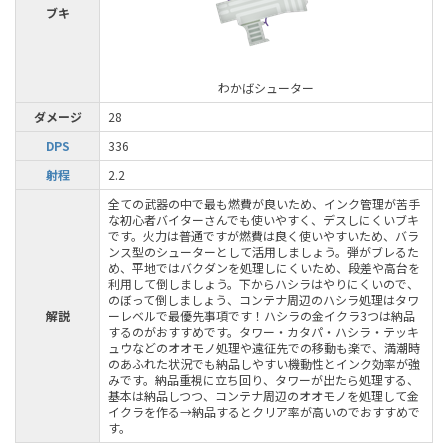
ブキ
わかばシューター
ダメージ
28
DPS
336
射程
2.2
全ての武器の中で最も燃費が良いため、インク管理が苦手
な初心者バイターさんでも使いやすく、デスしにくいブキ
です。火力は普通ですが燃費は良く使いやすいため、バラ
ンス型のシューターとして活用しましょう。弾がブレるた
め、平地ではバクダンを処理しにくいため、段差や高台を
利用して倒しましょう。下からハシラはやりにくいので、
のぼって倒しましょう、コンテナ周辺のハシラ処理はタワ
解説
ーレベルで最優先事項です！ハシラの金イクラ3つは納品
するのがおすすめです。タワー・カタパ・ハシラ・テッキ
ュウなどのオオモノ処理や遠征先での移動も楽で、満潮時
のあふれた状況でも納品しやすい機動性とインク効率が強
みです。納品重視に立ち回り、タワーが出たら処理する、
基本は納品しつつ、コンテナ周辺のオオモノを処理して金
イクラを作る→納品するとクリア率が高いのでおすすめで
す。