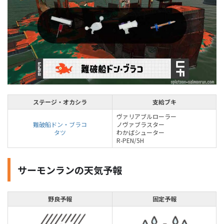
ステージ・オカシラ
支給ブキ
ヴァリアブルローラー
難破船ドン・ブラコ
ノヴァブラスター
タツ
わかばシューター
R-PEN/5H
サーモンランの天気予報
野良予報
固定予報