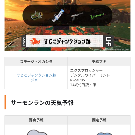
ステージ・オカシラ
支給ブキ
エクスプロッシャー
すじこジャンクション跡
デンタルワイパーミント
ジョー
N-ZAP85
14式竹筒銃・甲
サーモンランの天気予報
野良予報
固定予報