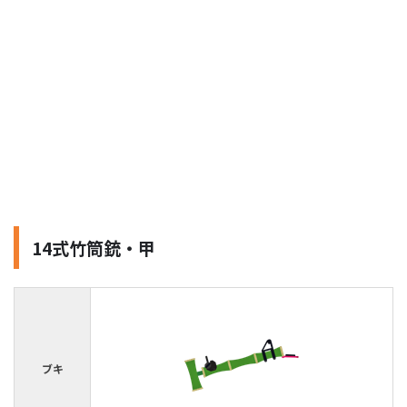
14式竹筒銃・甲
ブキ