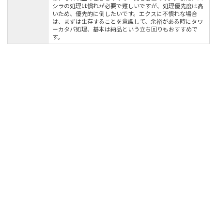
シラの処理は慣れが必要で難しいですが、処理優先度は高
いため、優先的に倒したいです。エクスに不慣れな場合
は、まずは生存することを意識して、余裕がある時にタワ
ーカタパ処理、基本は納品という立ち回りもおすすめで
す。