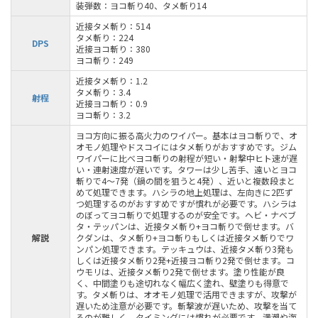
装弾数：ヨコ斬り40、タメ斬り14
近接タメ斬り：514
タメ斬り：224
DPS
近接ヨコ斬り：380
ヨコ斬り：249
近接タメ斬り：1.2
タメ斬り：3.4
射程
近接ヨコ斬り：0.9
ヨコ斬り：3.2
ヨコ方向に振る高火力のワイパー。基本はヨコ斬りで、オ
オモノ処理やドスコイにはタメ斬りがおすすめです。ジム
ワイパーに比べヨコ斬りの射程が短い・射撃中ヒト速が遅
い・連射速度が遅いです。タワーは少し苦手、遠いとヨコ
斬りで4～7発（鍋の間を狙うと4発）、近いと複数段まと
めて処理できます。ハシラの地上処理は、左向きに2匹ず
つ処理するのがおすすめですが慣れが必要です。ハシラは
のぼってヨコ斬りで処理するのが安全です。ヘビ・ナベブ
タ・テッパンは、近接タメ斬り+ヨコ斬りで倒せます。バ
解説
クダンは、タメ斬り+ヨコ斬りもしくは近接タメ斬りでワ
ンパン処理できます。テッキュウは、近接タメ斬り3発も
しくは近接タメ斬り2発+近接ヨコ斬り2発で倒せます。コ
ウモリは、近接タメ斬り2発で倒せます。塗り性能が良
く、中間塗りも途切れなく幅広く塗れ、壁塗りも得意で
す。タメ斬りは、オオモノ処理で活用できますが、攻撃が
遅いため注意が必要です。斬撃波が遅いため、攻撃を当て
るのが難しく、タイミングには慣れが必要です。満潮や海