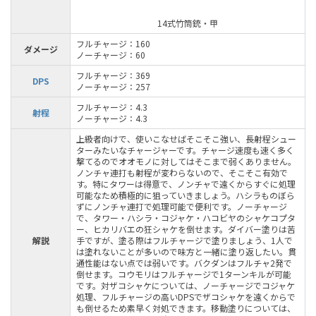
14式竹筒銃・甲
フルチャージ：160
ダメージ
ノーチャージ：60
フルチャージ：369
DPS
ノーチャージ：257
フルチャージ：4.3
射程
ノーチャージ：4.3
上級者向けで、使いこなせばそこそこ強い、長射程シュー
ターみたいなチャージャーです。チャージ速度も速く多く
撃てるのでオオモノに対してはそこまで弱くありません。
ノンチャ連打も射程が変わらないので、そこそこ有効で
す。特にタワーは得意で、ノンチャで遠くからすぐに処理
可能なため積極的に狙っていきましょう。ハシラものぼら
ずにノンチャ連打で処理可能で便利です。ノーチャージ
で、タワー・ハシラ・コジャケ・ハコビヤのシャケコプタ
ー、ヒカリバエの狂シャケを倒せます。ダイバー塗りは苦
解説
手ですが、塗る際はフルチャージで塗りましょう、1人で
は塗れないことが多いので味方と一緒に塗り返したい。貫
通性能はない点では弱いです。バクダンはフルチャ2発で
倒せます。コウモリはフルチャージで1ターンキルが可能
です。対ザコシャケについては、ノーチャージでコジャケ
処理、フルチャージの高いDPSでザコシャケを遠くからで
も倒せるため素早く対処できます。移動塗りについては、