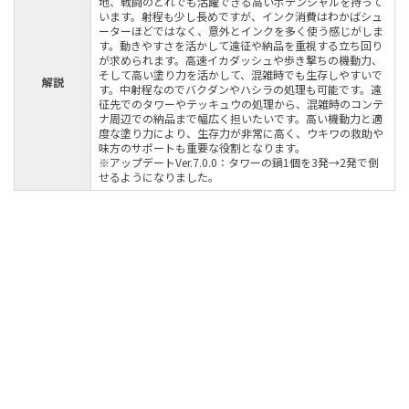
地、戦闘のどれでも活躍できる高いポテンシャルを持って
います。射程も少し長めですが、インク消費はわかばシュ
ーターほどではなく、意外とインクを多く使う感じがしま
す。動きやすさを活かして遠征や納品を重視する立ち回り
が求められます。高速イカダッシュや歩き撃ちの機動力、
そして高い塗り力を活かして、混雑時でも生存しやすいで
解説
す。中射程なのでバクダンやハシラの処理も可能です。遠
征先でのタワーやテッキュウの処理から、混雑時のコンテ
ナ周辺での納品まで幅広く担いたいです。高い機動力と適
度な塗り力により、生存力が非常に高く、ウキワの救助や
味方のサポートも重要な役割となります。
※アップデートVer.7.0.0：タワーの鍋1個を3発→2発で倒
せるようになりました。