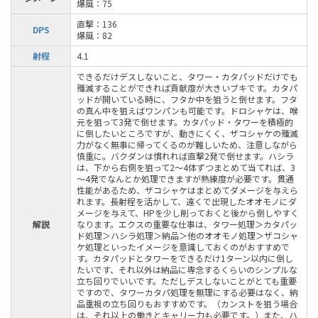
爆風：75
直撃：136
DPS
爆風：82
射程
4.1
できるだけデスしないこと、タワー・カタパッドだけでも
殲滅することができれば貢献度が大きいブキです。カタパ
ッドが開いている時に、フタか中を狙うと倒せます。フタ
の真ん中を狙えばワンパンも可能です。ドロシャケは、喉
元を狙って3発で倒せます。カタパッド・タワーを積極的
に倒したいところですが、動きにくく、ザコシャケの殲滅
力がなく無事に帰ってくるのが難しいため、注意しながら
慎重に。バクダンは慣れれば直撃2発で倒せます。ハシラ
は、下から右側を狙って2～4体ずつまとめて当てれば、3
～4発でなんとか処理できますが熟練度が必要です。貫通
性能があるため、ザコシャケはまとめてダメージを与えら
れます。長射程を活かして、遠くで出現したオオモノにダ
メージを与えて、HPを少し削っておくと後から倒しやすく
解説
なります。エクスの重要な仕事は、タワー処理＞カタパッ
ド処理＞ハシラ処理＞納品＞他のオオモノ処理＞ザコシャ
ケ処理といったイメージを意識しておくのがおすすめで
す。カタパッドとタワーをできるだけ1ターン以内に倒し
たいです、それ以外は納品に専念するくらいのシンプルな
立ち回りでいいです。ただしデスしないことがとても重要
ですので、タワーカタパ処理を無理にする必要はなく、納
品重視の立ち回りもおすすめです。（カンストを狙う場合
は、それ以上の働きとキャリー力も必要です。）また、ハ