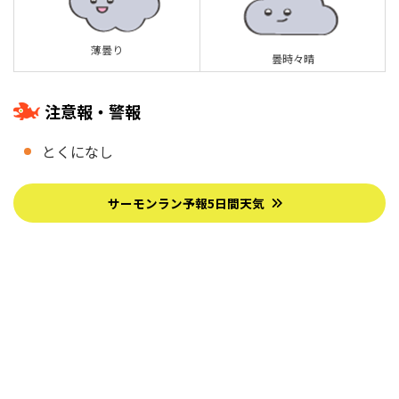
薄曇り
曇時々晴
注意報・警報
とくになし
サーモンラン予報5日間天気