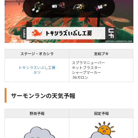
ステージ・オカシラ
支給ブキ
スプラマニューバー
トキシラズいぶし工房
ホットブラスター
タツ
シャープマーカー
.96ガロン
サーモンランの天気予報
野良予報
固定予報