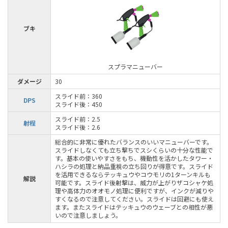
ブキ
スプラマニューバー
ダメージ
30
スライド前：360
DPS
スライド後：450
スライド前：2.5
射程
スライド後：2.6
総合的に非常に優れたバランスのいいマニューバーです。
スライドしなくても立ち撃ちでスシくらいの十分な性能で
す。基本の使いやすさをもち、機動性を活かしたタワー・
ハシラの処理と納品重視の立ち回りが得意です。スライド
を活用できるならテッキュウやコウモリの1ターンキルも
解説
可能です。スライド後射撃は、威力が上がりザコシャケ処
理や高体力のオオモノ処理に便利ですが、インクが減りや
すくなるので注意してください。スライドは回避にも使え
ます。またスライドはテッキュウのウェーブとの相性が悪
いので注意しましょう。