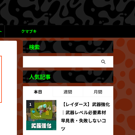
ト
クマブキ
検索
人気記事
本日
週間
月間
【レイダース】武器強化
｜武器レベル必要素材
早見表・失敗しないコ
ツ