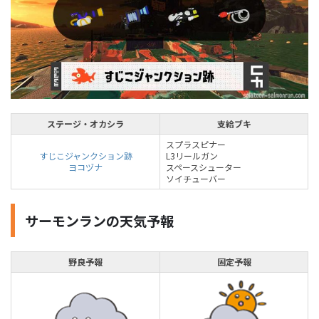
ステージ・オカシラ
支給ブキ
スプラスピナー
すじこジャンクション跡
L3リールガン
ヨコヅナ
スペースシューター
ソイチューバー
サーモンランの天気予報
野良予報
固定予報