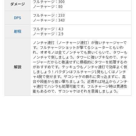
フルチャージ：300
ダメージ
ノーチャージ：80
フルチャージ：233
DPS
ノーチャージ：343
フルチャージ：4.3
射程
ノーチャージ：2.9
ノンチャ連打（ノーチャージ連打）が強いチャージャーで
す。フルチャージショットが撃てるシューターともいわ
れ、オオモノは全てノンチャでも良いくらいで、タワーも
ノンチャで倒しましょう。タワーに強いブキなので、チャ
ージャーだからと敬遠せずに積極的にタワーを処理するの
解説
がおすすめです。テッキュウもノンチャ連打で効率よく倒
しましょう！バクダンはフルチャージ1発もしくはノンチ
ャ4発で倒せます。ザコシャケの群れに突っ込まずに、高
台や段差から狙い撃ちましょう。近寄れば地上からノンチ
ャ連打でハシラも処理可能です。フルチャージ時は貫通性
能もあるので、ザコシャケはそれを意識しましょう。