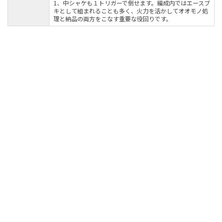
1、中シャケも１トリガーで倒せます。編成内ではエースブ
キとして組まれることも多く、火力を活かしてオオモノ処
理と納品の両方をこなす重要な役回りです。