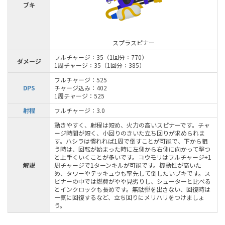
ブキ
スプラスピナー
フルチャージ：35（1回分：770）
ダメージ
1周チャージ：35（1回分：385）
フルチャージ：525
DPS
チャージ込み：402
1周チャージ：525
射程
フルチャージ：3.0
動きやすく、射程は短め、火力の高いスピナーです。チャ
ージ時間が短く、小回りのきいた立ち回りが求められま
す。ハシラは慣れれば1周で倒すことが可能で、下から狙
う時は、回転が始まった時に左側から右側に向かって撃つ
と上手くいくことが多いです。コウモリはフルチャージ+1
解説
周チャージで1ターンキルが可能です。機動性が高いた
め、タワーやテッキュウも率先して倒したいブキです。ス
ピナーの中では燃費がやや見劣りし、シューターと比べる
とインクロックも長めです。無駄弾を出さない、回復時は
一気に回復するなど、立ち回りにメリハリをつけましょ
う。