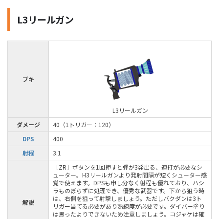
L3リールガン
ブキ
L3リールガン
ダメージ
40（1トリガー：120）
DPS
400
射程
3.1
［ZR］ボタンを1回押すと弾が3発出る、連打が必要なシ
ューター。H3リールガンより発射間隔が短くシューター感
覚で使えます。DPSも申し分なく射程も優れており、ハシ
ラものぼらずに処理でき、優秀な武器です。下から狙う時
は、右側を狙って射撃しましょう。ただしバクダンは3ト
解説
リガー当てる必要があり熟練度が必要です。ダイバー塗り
は思ったよりできないため注意しましょう。コジャケは確