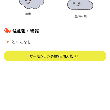
薄曇り
曇時々晴
注意報・警報
とくになし
サーモンラン予報5日間天気