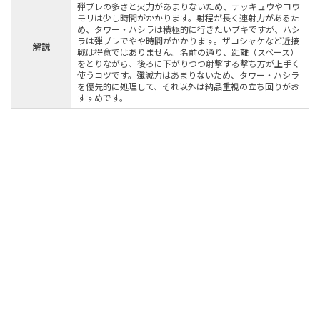
弾ブレの多さと火力があまりないため、テッキュウやコウ
モリは少し時間がかかります。射程が長く連射力があるた
め、タワー・ハシラは積極的に行きたいブキですが、ハシ
ラは弾ブレでやや時間がかかります。ザコシャケなど近接
解説
戦は得意ではありません。名前の通り、距離（スペース）
をとりながら、後ろに下がりつつ射撃する撃ち方が上手く
使うコツです。殲滅力はあまりないため、タワー・ハシラ
を優先的に処理して、それ以外は納品重視の立ち回りがお
すすめです。