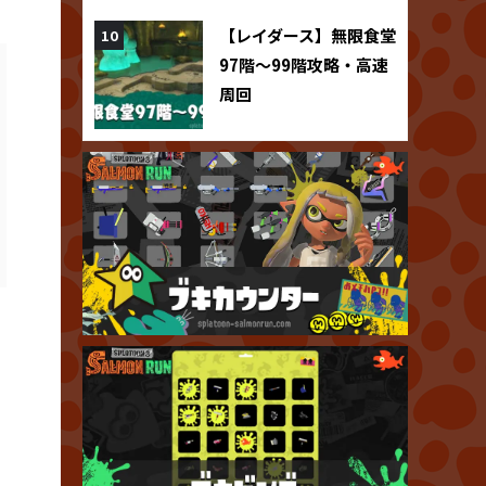
【レイダース】無限食堂
97階～99階攻略・高速
周回