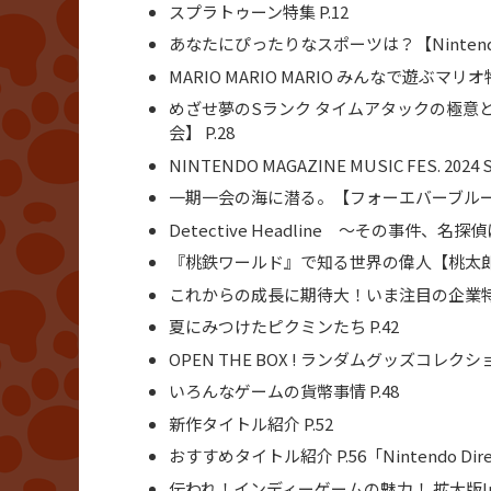
スプラトゥーン特集 P.12
あなたにぴったりなスポーツは？【Nintendo Swi
MARIO MARIO MARIO みんなで遊ぶマリオ特
めざせ夢のSランク タイムアタックの極意とマル秘テ
会】 P.28
NINTENDO MAGAZINE MUSIC FES. 2024 
一期一会の海に潜る。【フォーエバーブルー ル
Detective Headline ～その事件、名探
『桃鉄ワールド』で知る世界の偉人【桃太郎電
これからの成長に期待大！いま注目の企業特集 
夏にみつけたピクミンたち P.42
OPEN THE BOX ! ランダムグッズコレクション
いろんなゲームの貨幣事情 P.48
新作タイトル紹介 P.52
おすすめタイトル紹介 P.56「Nintendo Di
伝われ！インディーゲームの魅力！ 拡大版Indie 