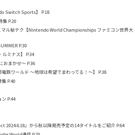
tch Sports】 P.18
集 P.20
ク【Nintendo World Championships ファミコン世界大
SUMMER P.30
ミナス】 P.34
偵におまかせ～ P.36
鉄ワールド ～地球は希望でまわってる！～】 P.38
P.40
 P.44
rect 2024.6.18」から秋以降発売予定の14タイトルをご紹介 P.64
World通信 P.70