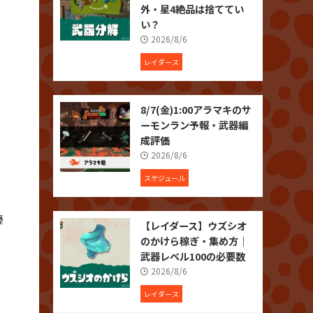
外・星4絶品は捨ててい
い？
2026/8/6
レイダース
、
8/7(金)1:00アラマキのサ
ーモンラン予報・武器編
成評価
2026/8/6
スケジュール
。
優
【レイダース】ウズシオ
のかけら稼ぎ・集め方｜
武器レベル100の必要数
2026/8/6
レイダース