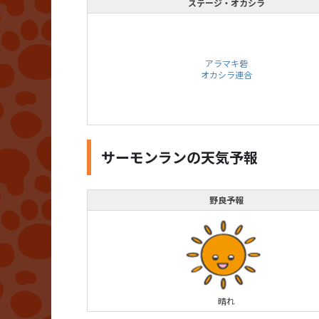
ステージ・オカシラ
アラマキ砦
オカシラ連合
サーモンランの天気予報
野良予報
晴れ