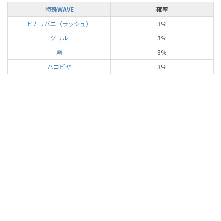
特殊WAVE
確率
ヒカリバエ（ラッシュ）
3％
グリル
3％
霧
3％
ハコビヤ
3％