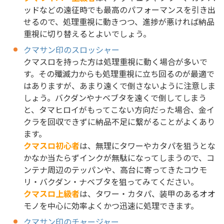
ッドなどの遠征時でも最高のパフォーマンスを引き出
せるので、処理重視に動きつつ、進捗が悪ければ納品
重視に切り替えるとよいでしょう。
クマサン印のスロッシャー
クマスロを持った方は処理重視に動く場合が多いで
す。その殲滅力からも処理重視に立ち回るのが最適で
はありますが、あまり遠くで倒さないように注意しま
しょう。バクダンやナベブタを遠くで倒してしまう
と、タマヒロイがもってこない方向だった場合、金イ
クラを回収できずに納品不足に繋がることがよくあり
ます。
クマスロ初心者
は、無理にタワーやカタパを狙うとな
かなか当たらずインクが無駄になってしまうので、コ
ンテナ周辺のテッパンや、高台に寄ってきたコウモ
リ・バクダン・ナベブタを狙ってみてください。
クマスロ上級者
は、タワー・カタパ、装甲のあるオオ
モノを中心に効率よくかつ迅速に処理できます。
クマサン印のチャージャー