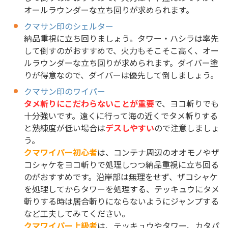
オールラウンダーな立ち回りが求められます。
クマサン印のシェルター
納品重視に立ち回りましょう。タワー・ハシラは率先
して倒すのがおすすめで、火力もそこそこ高く、オー
ルラウンダーな立ち回りが求められます。ダイバー塗
りが得意なので、ダイバーは優先して倒しましょう。
クマサン印のワイパー
タメ斬りにこだわらないことが重要
で、ヨコ斬りでも
十分強いです。遠くに行って海の近くでタメ斬りする
と熟練度が低い場合は
デスしやすい
ので注意しましょ
う。
クマワイパー初心者
は、コンテナ周辺のオオモノやザ
コシャケをヨコ斬りで処理しつつ納品重視に立ち回る
のがおすすめです。沿岸部は無理をせず、ザコシャケ
を処理してからタワーを処理する、テッキュウにタメ
斬りする時は居合斬りにならないようにジャンプする
など工夫してみてください。
クマワイパー上級者
は、テッキュウやタワー、カタパ