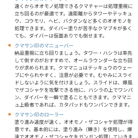
遠くからオオモノ処理できるクマチャーは処理重視に
立ち回るのが最適です。遠距離からタワーやテッキュ
ウ、コウモリ、ヘビ、バクダンなど多くのオオモノを
処理できます。ダイバー塗りが苦手なクマブキが多く
ても、ダイバーは仮面ありでも倒せます。
クマサン印のマニューバー
納品重視に立ち回りましょう。タワー・ハシラは率先
して倒すのがおすすめで、オールラウンダーな立ち回
りが求められます。クママニュはテッキュウのウェー
ブにやられやすく、注意が必要です。むやみにスライ
ドしないように気を付けましょう。スライドは、爆風
でザコシャケを攻撃できる他に、ハシラの上でワンパ
ン、ダイバーを一瞬で塗ることもできます。クママニ
ュ上級者であれば、カタパッドもワンパンできます。
クマサン印のローラー
塗り進み速度が速く、オオモノ・ザコシャケ処理が得
意です。基本的には、塗り進み（轢き）を使用し、爆
速でオオモノ・ザコシャケをガンガン処理していきま