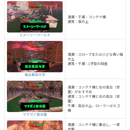
満潮・干潮：コンテナ横
通常：坂の上
スメーシーワールド
満潮：スロープまたは小さな青い箱
の上
通常・干潮：L字型の段差
海女美術大学
満潮：コンテナ横と右の高台（安
置）がおすすめ
通常：コンテナ横と右の高台（安
置）
干潮：高台の上、ローラーはカゴ
横
マテガイ放水路
満潮：コンテナ横に集合し、一斉
攻撃